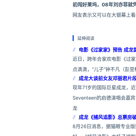
初闯好莱坞，08年刘亦菲就
网友表示又可以在大银幕上看
延伸阅读
电影《过家家》预告 成龙
近日，跨年合家欢电影《过家
点滴滴，“儿子”钟不凡（彭昱
成龙大谈前女友邓丽君片
现年71岁的国际巨星成龙，
Seventeen的启德演唱
龙
成龙《捕风追影》总票房破
8月26日消息，据猫眼专业版