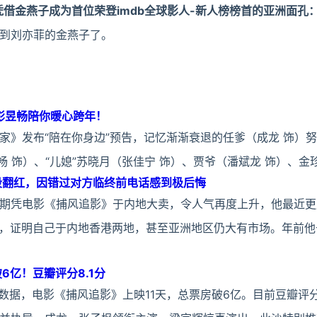
凭借金燕子成为首位荣登imdb全球影人-新人榜榜首的亚洲面孔
到刘亦菲的金燕子了。
彭昱畅陪你暖心跨年！
家》发布“陪在你身边”预告，记忆渐渐衰退的任爹（成龙 饰）
畅 饰）、“儿媳”苏晓月（张佳宁 饰）、贾爷（潘斌龙 饰）、金
段翻红，因错过对方临终前电话感到极后悔
近期凭电影《捕风追影》于内地大卖，令人气再度上升，他最近
会嘉宾，证明自己于内地香港两地，甚至亚洲地区仍大有市场。年前
6亿！豆瓣评分8.1分
数据，电影《捕风追影》上映11天，总票房破6亿。目前豆瓣评分