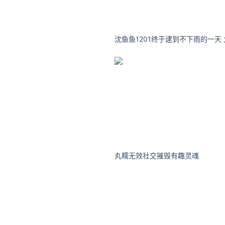
丸糯无效社交摧毁有趣灵魂