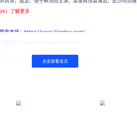
并执导，成龙、张子枫领衔主演，梁家辉惊喜演出，此沙特别推
ook）了解更多
https://www.ijiandao.com/
ttps://www.yaorank.com/
品汇 立场
经作者同意，并请附上出处( 牛品汇 )及本页链接。
点击查看全文
om/ent/v/12381.html
菲
李冰冰
功夫之王