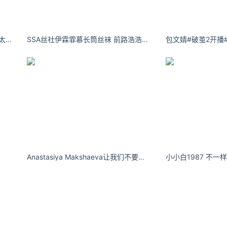
沈鱼鱼1201终于逮到不下雨的一天 太难得了 ​​​​
SSA丝社伊霖霏慕长筒丝袜 前路浩浩荡荡 万物皆可期待
Anastasiya Makshaeva让我们不要用过去的哀悉拖累我们的记忆。
小小白1987 不一