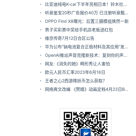
差评比好评多
比亚迪纯电K-car下半年亮相日本！铃木社
长：非常欢迎
听泉鉴宝20秒广告报价40万 已注册听泉甄选
商标
OPPO Find X8曝光：后置三摄模组焕然一新
男子买彩票中奖给手机店老板送红包
维京传奇7月12日合区公告
华为公布“钠电池复合正极材料及其应用”发明
专利
OpenAI推出声音克隆新技术：复刻你的声音
仅需15秒
网友:《消失的她》畸形秀让人害怕
欧元人民币汇率2023年6月16日
王者之心2西游降妖币怎么获取？
网络爽文改编 《赘婿》动画定档4月23日B站
开播