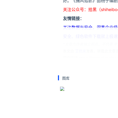
好。《捕风追影》由杨子编剧
关注公众号：拾黑（shiheib
友情链接：
关注数据与安全，洞悉企业级服务市场：
安全、绿色软件下载就上极速下载站：h
*文章为作者独立观点，不代表 牛
本文由
艾抗米
发表，转载此文章须
原文链接 https://www.niupinhui.c
成龙
李连杰
刘亦
图库