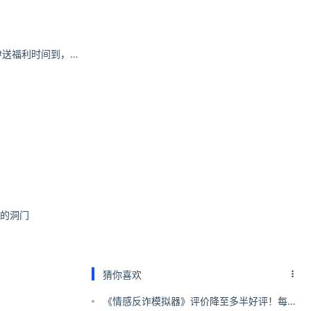
包文婧#破茧2开播#送福利时间到，今天请100人看
样的洞门
猜你喜欢
《情感反诈模拟器》评价降至多半好评！每日