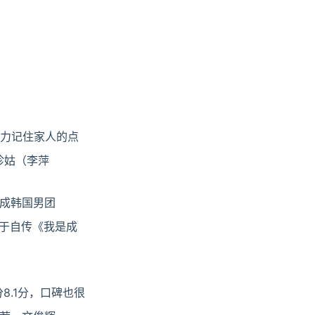
：
努力记住家人的点
珍姑（李萍
更成韩国男团
他于自传《我是成
8.1分，口碑也很