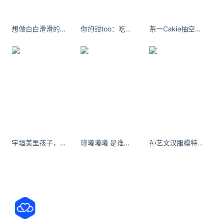
共享单车新年涨价10分钟1.8元？客服回应
1月1日有网友称共享单车涨价了，从1.5元/10分钟涨至
想做白白滑滑的女孩 脱毛仪真的少不了
你的甜too：吃，我所欲也，瘦，亦我所欲也，二者不可得兼，我了个去也。
茶一Cakie抽空回了趟家。 ​​​​
1.8元/10分钟。爆料的天津消费者称，当日她使用了
美团的共享单车，骑行9分钟收费1.8元。前两天自己
使用还是1.5元/15分钟。另一位成都的消
美团回应郑州大学生夜骑开封
极目新闻记者 詹钘近日，河南郑州大学生骑共享单车
“夜袭”开封频上热搜，不少网友对开封突然激增的数
千辆共享单车表示“压力山大”。4日，美团官方回应极
宇垣美里孩子，人傻不能复生。
瑾曦曦曦 是谁白嫖到了白发？是我是我[抱一抱]
孙艺文汉服模特海上月是天上月，眼前人是心上人
目新闻记者称，上周五、周六共有大约2000辆美团单
车（
关注公众号：拾黑（shiheibook）了解更多
友情链接：