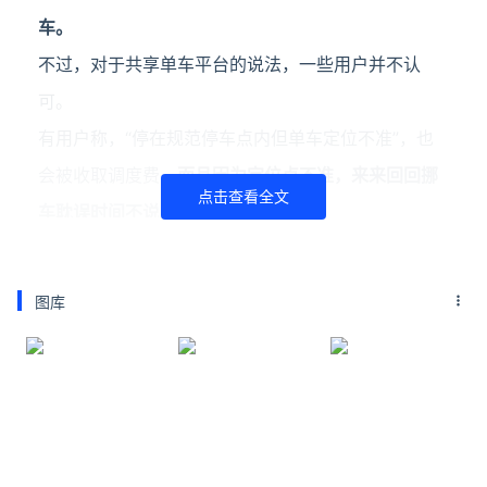
车。
不过，对于共享单车平台的说法，一些用户并不认
可。
有用户称，“停在规范停车点内但单车定位不准”，也
会被收取调度费，
而且因为定位点不准，来来回回挪
点击查看全文
车耽误时间不说，还会增加使用费用。
此外，规范停车点建设的少或者设置位置不合理，也
是用户违规停车的原因。
图库
对此，你怎么看？
延伸阅读
男子骑共享单车上高速被民警拦下
4月21日，一男子骑共享单车在莞深高速被执勤交警
拦截劝导下高速。责编：王磊