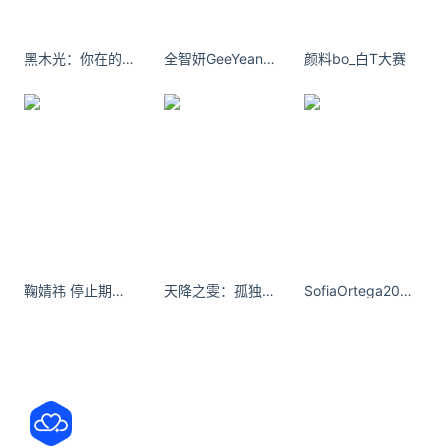
向和反向流程进行代数变换，在不影响数值精度的前
提下有效降低 Tensor Core、CUDA Core 及 SFU 开
黑木光：你在的时候空气都是甜的。
全智妍GeeYean 165的脸 172的身高 注定只能走御姐路线了[二哈] ​​​​
颜料bo_白T大赛
销。
兼顾访存与并行的折中架构
：将计算流程拆分为两个
fused kernel 并在中间插入 CP 预处理，避免 fully-
fused kernel 在小 batch / TP 场景下 GPU 利用率低
的问题。
如何使用FlashQLA
环境检查
：确认硬件为 NVIDIA SM90（Hopper 架
鞠婧祎 停止期待 我只想睡个好觉
天降之雯：孤独的岛躺在海的怀抱#初恋脸 #甜美
SofiaOrtega2003当世界对你冷漠，我的怀抱永远为你敞开。
构）且软件环境满足 CUDA 12.8+、PyTorch 2.8+
的要求。
安装部署
：从 GitHub 克隆 FlashQLA 仓库并通过
pip 完成编译安装。