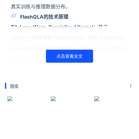
真实训练与推理数据分布。
FlashQLA的技术原理
TileLang Warp-Specialized Kernel
：基于
TileLang 构建关键 fused kernel，采用 warpgroup
specialization 实现数据搬运、Tensor Core 计算与
点击查看全文
CUDA Core 计算的重叠。
自动化卡内序列并行（AutoCP）
：利用 GDN gate
的指数衰减性质，在 TP、长序列、小头数等场景下自
图库
动开启卡内序列并行，提高 GPU SM 利用率。
滑动窗口 warmup 机制
：针对具备衰减性质的线性注
意力头，仅用 6–8 个 chunk 的 warmup 即可精确获
得子序列初始状态，舍弃修正量 M 矩阵的计算。
硬件友好的代数改写
：对 GDN Chunked Prefill 的前