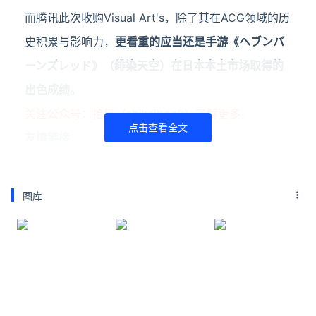
而腾讯此次收购Visual Art's，除了其在ACG领域的历
史积累与影响力，
更看重的应当还是手游《ヘブンバ
ーンズレッド》（绯染天空）在日本本土市场取得的
出色成绩。
关注公众号：拾黑（shiheibook）了解更多
点击查看全文
友情链接：
关注数据与安全，洞悉企业级服务市场：
https://www.ijiandao.com/
图库
安全、绿色软件下载就上极速下载站：
https://www.yaorank.com/
*文章为作者独立观点，不代表 牛品汇 立场
本文由
姚译添
发表，转载此文章须经作者同意，并请附上出
处( 牛品汇 )及本页链接。
原文链接 https://www.niupinhui.com/net/it/6878.html