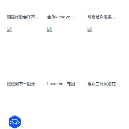
Key社
腾讯
收购
Key Channel
顾嘉烨爱会在不见面的日子里被新事物冲淡吧
金魚kinngyo -夏日の時光
想看着你发呆 可可托海 许久咖啡店 - 小红书
媛媛酱有一股妩媚的气息，是摄人心魄的女妖
Lovechuu 韩国甜妹脸 + 辣妹身材！
樱吹三月沉浸在蓝色的静谧中，任思绪飘远，不沾染尘世的喧嚣。