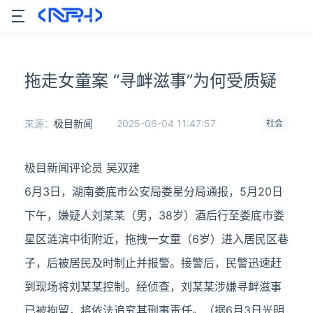
拖走女童案 “寻衅滋事”为何受质疑
来源：
极目新闻
2025-06-04 11:47:57
社会
极目新闻评论员 吴双建
6月3日，湖南娄底市公安局娄星分局通报，5月20日
下午，嫌疑人刘某某（男，38岁）酒后行至娄底市娄
星区涟滨中街附近，拖拽一女童（6岁）进入居民区巷
子，后被居民及时制止并报警。接警后，民警迅速赶
到现场将刘某某控制。经侦查，刘某某涉嫌寻衅滋事
已被拘留，将依法追究其刑事责任。（据6月3日光明