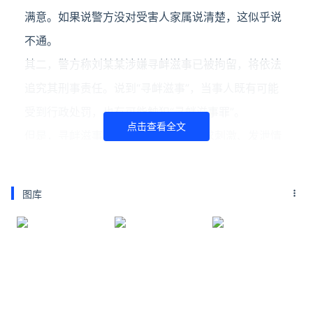
满意。如果说警方没对受害人家属说清楚，这似乎说
不通。
其二，警方称刘某某涉嫌寻衅滋事已被拘留，将依法
追究其刑事责任。说到“寻衅滋事”，当事人既有可能
受到行政处罚，也有可能触犯“寻衅滋事罪”。
点击查看全文
但是，寻衅滋事一般是指行为人为寻求刺激、发泄情
绪、逞强耍横，无事生非，随意殴打、追逐拦截、辱
骂恐吓他人或强拿硬要、任意损毁、占用公私财物等
图库
破坏社会秩序的行为。在大白天里，成年男子拉未成
年小女孩进小巷，到底属于什么性质？
相关视频报道截图（图源：安徽视讯）
一般人理解，案件中男子可能涉及猥亵或强奸未遂，
或者是拐卖等，他的动机恐怕不是扰乱社会秩序，而