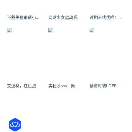
是有可能将女孩拉到隐蔽处实施性犯罪。
就是说，当事男子的动机是什么，应该深入进行调
不戴美瞳眼睛小了一！大！圈！ ​​​​
网球少女运动系自拍 长腿俏皮可爱
过期米线线喵：我的心，你的世界。不过是车水马龙的瞬间。
查，将事件调查清楚，才能准确定性。只有准确定性
了，处罚才能令人信服。不得不说，认为男子是在扰
乱社会秩序，这与公众认知之间存在很大的差异。
其三，虽然很多人在酒后失控会做出不法之事，但喝
酒不是免责的理由。另据安徽视讯报道，男子还有拿
红包和香烟让好心人不声张的情节。这是不是表明，
他很清楚自己在做什么？
艾迪林，红色战袍迷倒众人
美杜莎sss：既然刀子嘴 何必豆腐心#御姐
杨幂时装LOFFICIEL面对铺天盖地的吐槽，造型师在社交平台忍不住发声
更要强调的是，虽然事件的后果还算轻微，孩子可能
只是受到惊吓，但关键在于，如果没有人制止呢？后
果恐怕不堪设想。后果轻微，是因为有人挺身而出见
义勇为，而不是男子当时主动中止其违法甚至涉嫌犯